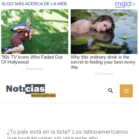
Ir
Buscar
al
contenido
¿Tu país está en la lista? Los latinoamericanos
que podrán viajar sin visa este año